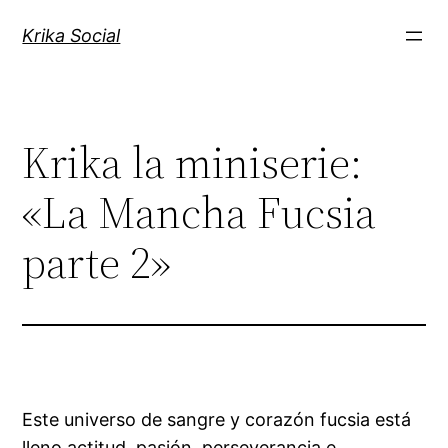
Saltar
Krika Social
al
contenido
Krika la miniserie:
«La Mancha Fucsia
parte 2»
Este universo de sangre y corazón fucsia está
lleno actitud, pasión, perseverancia e